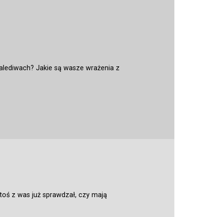
Malediwach? Jakie są wasze wrażenia z
toś z was już sprawdzał, czy mają