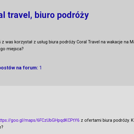
l travel, biuro podróży
 z was korzystał z usług biura podróży Coral Travel na wakacje na 
ego miejsca?
 postów na forum:
1
ttps://goo.gl/maps/6FCzUbGHpqdKCPtY6
z ofertami biura podróży. K
e?