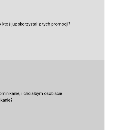
 ktoś już skorzystał z tych promocji?
ominikanie, i chciałbym osobiście
ikanie?