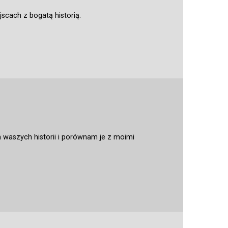
jscach z bogatą historią.
 waszych historii i porównam je z moimi