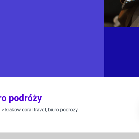
uro podróży
e
> kraków coral travel, biuro podróży