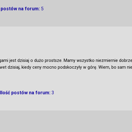
ć postów na forum:
5
gami jest dzisiaj o dużo prostsze. Mamy wszystko niezmiernie dobrz
nawet dzisiaj, kiedy ceny mocno podskoczyły w górę. Wiem, bo sam ni
Ilość postów na forum:
3