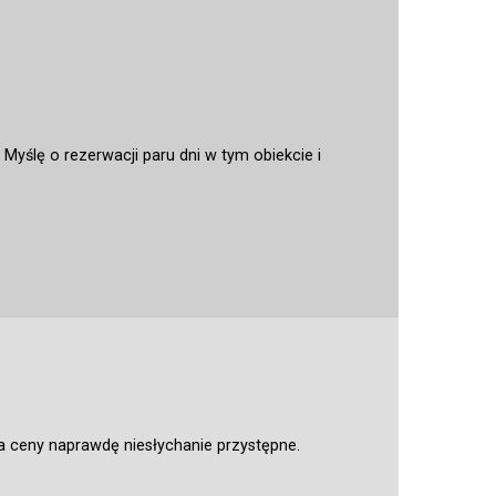
Myślę o rezerwacji paru dni w tym obiekcie i
 a ceny naprawdę niesłychanie przystępne.