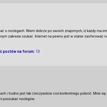
ać o noclegach. Wiem dobrze po swoich znajomych, iż każdy ma inn
asnym zakresie szukać. Internet na pewno jest w stanie zaoferować n
ść postów na forum:
13
ch i trudno jest tak rzeczywiście coś konkretnego polecić. Mnie si
ami poszukać noclegów.