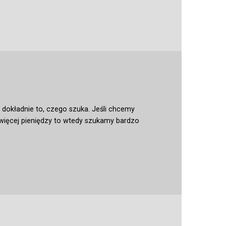
 dokładnie to, czego szuka. Jeśli chcemy
więcej pieniędzy to wtedy szukamy bardzo