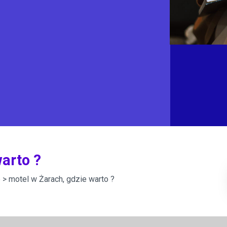
arto ?
e
> motel w Żarach, gdzie warto ?