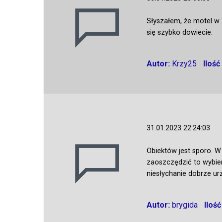
Słyszałem, że motel w
się szybko dowiecie.
Autor:
Krzy25
Iloś
31.01.2023 22:24:03
Obiektów jest sporo. W
zaoszczędzić to wybie
niesłychanie dobrze u
Autor:
brygida
Iloś